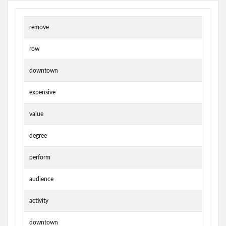
remove
row
downtown
expensive
value
degree
perform
audience
activity
downtown