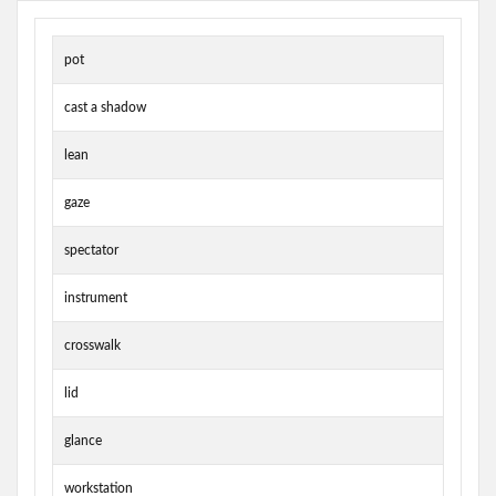
pot
cast a shadow
lean
gaze
spectator
instrument
crosswalk
lid
glance
workstation