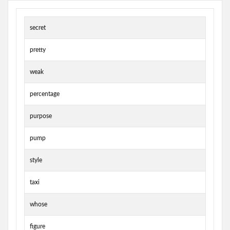
secret
pretty
weak
percentage
purpose
pump
style
taxi
whose
figure