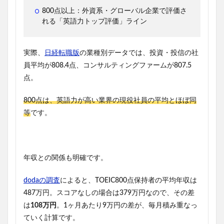
800点以上：外資系・グローバル企業で評価さ
れる「英語力トップ評価」ライン
実際、
日経転職版
の業種別データでは、投資・投信の社
員平均が808.4点、コンサルティングファームが807.5
点。
800点は、英語力が高い業界の現役社員の平均とほぼ同
等
です。
年収との関係も明確です。
dodaの調査
によると、TOEIC800点保持者の平均年収は
487万円。スコアなしの場合は379万円なので、その差
は
108万円
。1ヶ月あたり9万円の差が、毎月積み重なっ
ていく計算です。