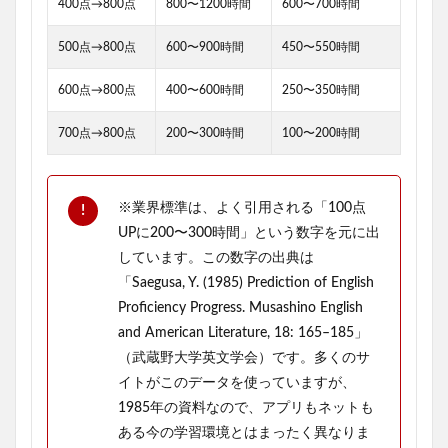
400点→800点
800〜1200時間
600〜700時間
500点→800点
600〜900時間
450〜550時間
600点→800点
400〜600時間
250〜350時間
700点→800点
200〜300時間
100〜200時間
※業界標準は、よく引用される「100点
UPに200〜300時間」という数字を元に出
しています。この数字の出典は
「Saegusa, Y. (1985) Prediction of English
Proficiency Progress. Musashino English
and American Literature, 18: 165–185」
（武蔵野大学英文学会）です。多くのサ
イトがこのデータを使っていますが、
1985年の資料なので、アプリもネットも
ある今の学習環境とはまったく異なりま