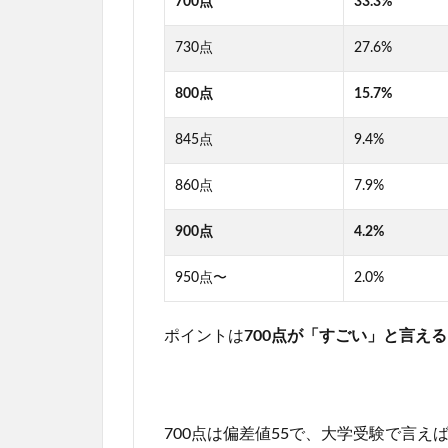
700点
33.3%
730点
27.6%
800点
15.7%
845点
9.4%
860点
7.9%
900点
4.2%
950点〜
2.0%
ポイントは
700点が「すごい」と言え
700点は偏差値55で、大学受験で言え