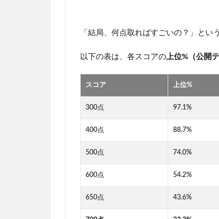
「結局、何点取ればすごいの？」とい
以下の表は、各スコアの
上位%（公開
スコア
上位%
300点
97.1%
400点
88.7%
500点
74.0%
600点
54.2%
650点
43.6%