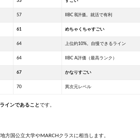
55
すごい
57
IIBC B評価。就活で有利
61
めちゃくちゃすごい
64
上位約10%。自慢できるライン
64
IIBC A評価（最高ランク）
67
かなりすごい
70
異次元レベル
るラインであること
です。
ば地方国公立大学やMARCHクラスに相当します。