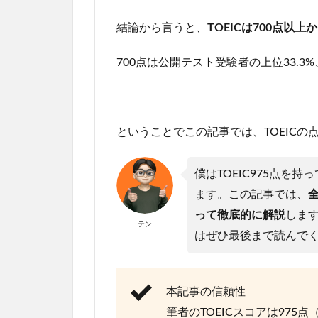
結論から言うと、
TOEICは700点以
700点は公開テスト受験者の上位33.
ということでこの記事では、TOEIC
僕はTOEIC975点
ます。この記事では、
って徹底的に解説
しま
テン
はぜひ最後まで読んで
本記事の信頼性
筆者のTOEICスコアは975