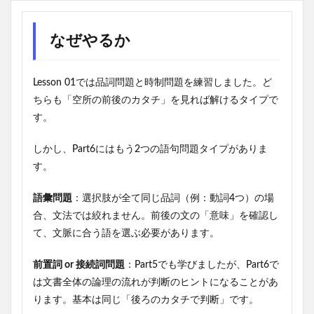
なぜやるか
Lesson 01では品詞問題と時制問題を練習しました。ど
ちらも「空所の前後のカタチ」を見れば解けるタイプで
す。
しかし、Part6にはもう2つの語句問題タイプがありま
す。
語彙問題
：選択肢が全て同じ品詞（例：動詞4つ）の場
合、文法では絞れません。前後の文の「意味」を確認し
て、文脈に合う語を選ぶ必要があります。
前置詞 or 接続詞問題
：Part5でも学びましたが、Part6で
は文書全体の論理の流れが判断のヒントになることがあ
ります。基本は同じ「後ろのカタチで判断」です。