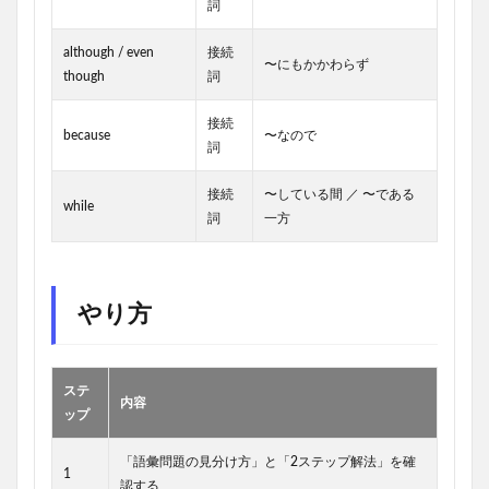
詞
although / even
接続
〜にもかかわらず
though
詞
接続
because
〜なので
詞
接続
〜している間 ／ 〜である
while
詞
一方
やり方
ステ
内容
ップ
「語彙問題の見分け方」と「2ステップ解法」を確
1
認する