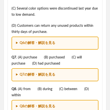
(C) Several color options were discontinued last year due
to low demand.
(D) Customers can return any unused products within
thirty days of purchase.
Q6の解答・解説を見る
Q7.
(A) purchase (B) purchased (C) will
purchase (D) had purchased
Q7の解答・解説を見る
Q8.
(A) from (B) during (C) between (D)
within
Q8の解答・解説を見る