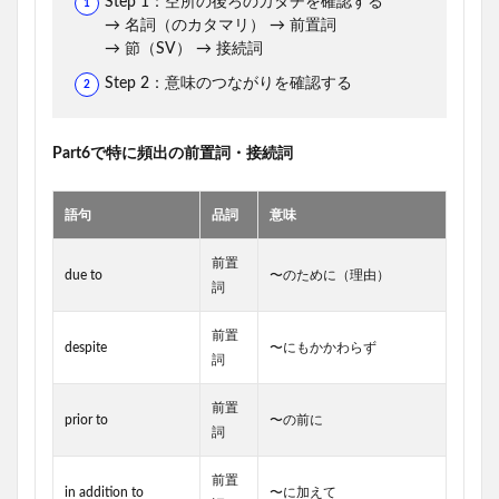
Step 1：空所の後ろのカタチを確認する
→ 名詞（のカタマリ） → 前置詞
→ 節（SV） → 接続詞
Step 2：意味のつながりを確認する
Part6で特に頻出の前置詞・接続詞
語句
品詞
意味
前置
due to
〜のために（理由）
詞
前置
despite
〜にもかかわらず
詞
前置
prior to
〜の前に
詞
前置
in addition to
〜に加えて