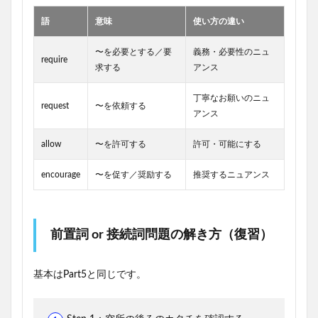
語
意味
使い方の違い
〜を必要とする／要
義務・必要性のニュ
require
求する
アンス
丁寧なお願いのニュ
request
〜を依頼する
アンス
allow
〜を許可する
許可・可能にする
encourage
〜を促す／奨励する
推奨するニュアンス
前置詞 or 接続詞問題の解き方（復習）
基本はPart5と同じです。