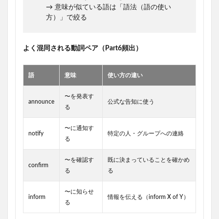
→ 意味が似ている語は「語法（語の使い
方）」で絞る
よく混同される動詞ペア（Part6頻出）
語
意味
使い方の違い
〜を発表す
announce
公式な告知に使う
る
〜に通知す
notify
特定の人・グループへの連絡
る
〜を確認す
既に決まっていることを確かめ
confirm
る
る
〜に知らせ
inform
情報を伝える（inform X of Y）
る