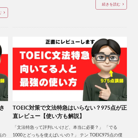
続きを読む
む
き
TOEIC対策で文法特急はいらない？975点が正
直レビュー【使い方も解説】
」
「文法特急って評判いいけど、本当に必要？」 「でる
点の
1000とどっちを使えばいいの？」 テン TOEIC975点の僕