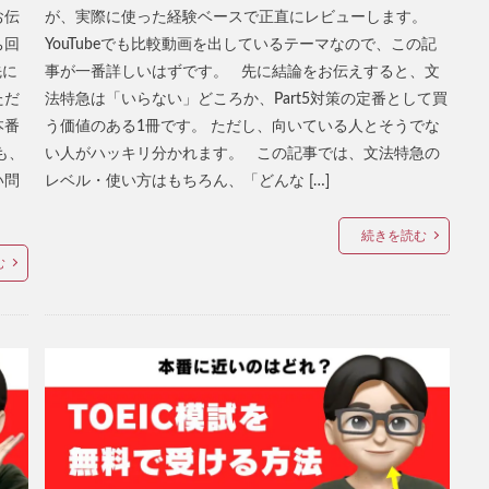
お伝
が、実際に使った経験ベースで正直にレビューします。
ち回
YouTubeでも比較動画を出しているテーマなので、この記
先に
事が一番詳しいはずです。 先に結論をお伝えすると、文
ただ
法特急は「いらない」どころか、Part5対策の定番として買
本番
う価値のある1冊です。 ただし、向いている人とそうでな
も、
い人がハッキリ分かれます。 この記事では、文法特急の
い問
レベル・使い方はもちろん、「どんな […]
続きを読む
む