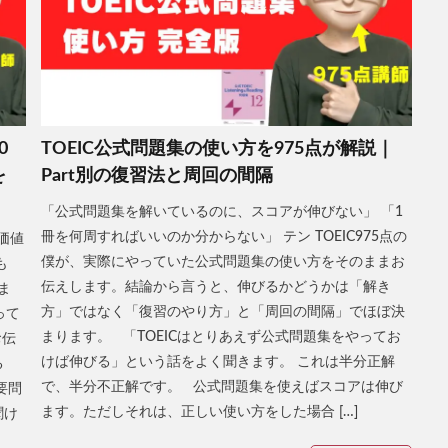
0
TOEIC公式問題集の使い方を975点が解説｜
を
Part別の復習法と周回の間隔
「公式問題集を解いているのに、スコアが伸びない」 「1
冊を何周すればいいのか分からない」 テン TOEIC975点の
価値
僕が、実際にやっていた公式問題集の使い方をそのままお
も
伝えします。結論から言うと、伸びるかどうかは「解き
ま
方」ではなく「復習のやり方」と「周回の間隔」でほぼ決
って
まります。 「TOEICはとりあえず公式問題集をやってお
お伝
けば伸びる」という話をよく聞きます。 これは半分正解
る
で、半分不正解です。 公式問題集を使えばスコアは伸び
要問
ます。ただしそれは、正しい使い方をした場合 […]
聞け