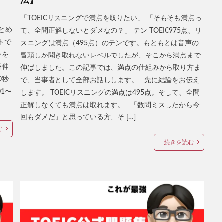
法】
「TOEICリスニングで満点を取りたい」 「そもそも満点っ
まとめ
て、全問正解しないとダメなの？」 テン TOEIC975点、リ
トで
スニングは満点（495点）のテンです。もともとは音声の
ンを
冒頭しか聞き取れないレベルでしたが、そこから満点まで
番伸
伸ばしました。この記事では、満点の仕組みから取り方ま
0秒
で、当事者として全部お話しします。 先に結論をお伝え
01〜
します。 TOEICリスニングの満点は495点。そして、全問
正解しなくても満点は取れます。 「数問ミスしたから今
回もダメだ」と思っている方、そ […]
む
続きを読む