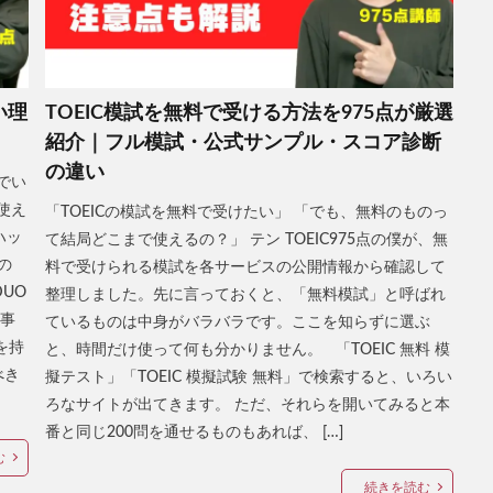
い理
TOEIC模試を無料で受ける方法を975点が厳選
紹介｜フル模試・公式サンプル・スコア診断
の違い
でい
使え
「TOEICの模試を無料で受けたい」 「でも、無料のものっ
ハッ
て結局どこまで使えるの？」 テン TOEIC975点の僕が、無
の
料で受けられる模試を各サービスの公開情報から確認して
UO
整理しました。先に言っておくと、「無料模試」と呼ばれ
記事
ているものは中身がバラバラです。ここを知らずに選ぶ
を持
と、時間だけ使って何も分かりません。 「TOEIC 無料 模
べき
擬テスト」「TOEIC 模擬試験 無料」で検索すると、いろい
ろなサイトが出てきます。 ただ、それらを開いてみると本
番と同じ200問を通せるものもあれば、 […]
む
続きを読む