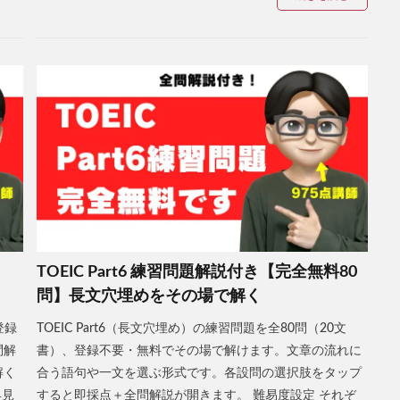
】
TOEIC Part6 練習問題解説付き【完全無料80
問】長文穴埋めをその場で解く
登録
TOEIC Part6（長文穴埋め）の練習問題を全80問（20文
問解
書）、登録不要・無料でその場で解けます。文章の流れに
解く
合う語句や一文を選ぶ形式です。各設問の選択肢をタップ
早見
すると即採点＋全問解説が開きます。 難易度設定 それぞ