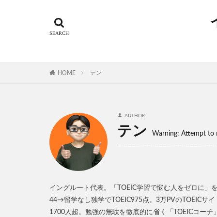
テン
HOME
AUTHOR
テン
Warning: Attempt to 
イングルート代表。「TOEIC学習で悩む人をゼロに」をモ
44→留学なし独学でTOEIC975点。3万PVのTOEIC
1700人超。勉強の無駄を徹底的に省く「TOEICコー