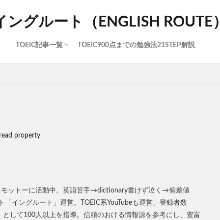
イングルート（ENGLISH ROUTE
TOEIC記事一覧
TOEIC900点までの勉強法21STEP解説
300点台
400点台
500点台
600点台
700点台
800点台
900点台
大学生
知識
read property
ットーに活動中。英語苦手→dictionary書けず泣く→偏差値
サイト「イングルート」運営。TOEIC系YouTubeも運営、登録者数
チ」として100人以上を指導。信頼のおける情報源を参考にし、豊富