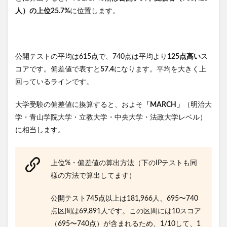
人）の上位25.7%
に位置します。
公開テストの平均は615点で、740点は平均より
125点高い
ス
コアです。偏差値で表すと
57.4
になります。平均を大きく上
回っているラインです。
大学受験の偏差値に換算すると、およそ
「MARCH」
（明治大
学・青山学院大学・立教大学・中央大学・法政大学レベル）
に相当します。
上位%・偏差値の算出方法（下のIPテストも同
様の方法で算出してます）
公開テスト745点以上は181,966人、695〜740
点区間は69,891人です。この区間には10スコア
（695〜740点）が含まれるため、1/10して、1