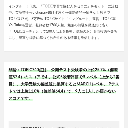
イングルート代表。「TOEIC学習で悩む人をゼロに」をモットーに活動
中。英語苦手→dictionary書けず泣く→偏差値44→留学なし独学で
TOEIC975点。3万PVのTOEICサイト「イングルート」運営。TOEIC系
YouTubeも運営、登録者数1700人超。勉強の無駄を徹底的に省く
「TOEICコーチ」として100人以上を指導。信頼のおける情報源を参考
にし、豊富な経験に基づく独自性のある情報を発信します。
結論：TOEIC740点は、公開テスト受験者の上位25.7%（偏差
値57.4）のスコアです。公式5段階評価でBレベル（上から2番
目）。大学受験の偏差値に換算するとMARCHレベル。IPテス
トでは上位11.0%（偏差値64.4）で、9人に1人しか届かない
スコアです。