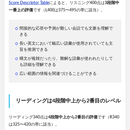
Score Descriptor Table
によると、リスニング400点は
3段階中
一番上の評価
です（L400は375〜495の帯に該当）。
間接的な応答や予測が難しい会話でも文脈を理解で
きる
長い英文において幅広い語彙が使用されていても主
旨を推測できる
構文が複雑だったり、難解な語彙が使われたりして
も詳細を理解できる
広い範囲の情報を関連づけることができる
リーディングは4段階中上から2番目のレベル
リーディング340点は
4段階中上から2番目の評価
です（R340
は325〜420の帯に該当）。