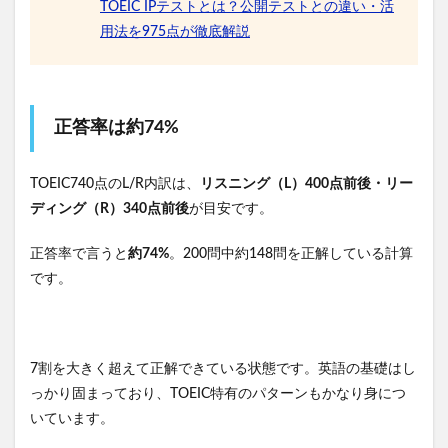
TOEIC IPテストとは？公開テストとの違い・活
用法を975点が徹底解説
正答率は約74%
TOEIC740点のL/R内訳は、
リスニング（L）400点前後・リー
ディング（R）340点前後
が目安です。
正答率で言うと
約74%
。200問中約148問を正解している計算
です。
7割を大きく超えて正解できている状態です。英語の基礎はし
っかり固まっており、TOEIC特有のパターンもかなり身につ
いています。