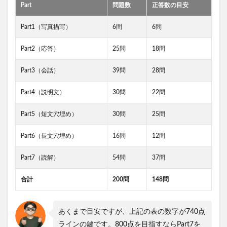
Part
問題数
正答数の目安
Part1（写真描写）
6問
6問
Part2（応答）
25問
18問
Part3（会話）
39問
28問
Part4（説明文）
30問
22問
Part5（短文穴埋め）
30問
25問
Part6（長文穴埋め）
16問
12問
Part7（読解）
54問
37問
合計
200問
148問
あくまで目安ですが、上記の表の数字が740点
ラインの鍵です。800点を目指すならPart7を