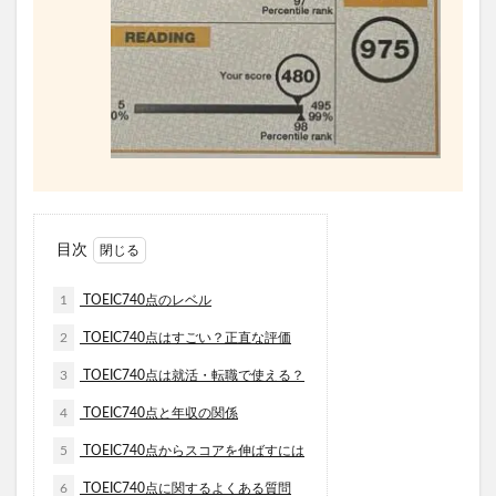
目次
1
TOEIC740点のレベル
2
TOEIC740点はすごい？正直な評価
3
TOEIC740点は就活・転職で使える？
4
TOEIC740点と年収の関係
5
TOEIC740点からスコアを伸ばすには
6
TOEIC740点に関するよくある質問