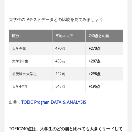
大学生のIPテストデータとの比較を見てみましょう。
区分
平均スコア
740点との差
大学全体
470点
+270点
大学1年生
453点
+287点
初受験の大学生
442点
+298点
大学4年生
545点
+195点
出典：
TOEIC Program DATA & ANALYSIS
TOEIC740点は、大学生のどの層と比べても大きくリードして