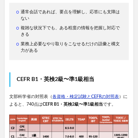
通常会話であれば、要点を理解し、応答にも支障は
ない
複雑な状況下でも、ある程度の情報を把握し対応で
きる
業務上必要なやり取りをこなせるだけの語彙と構文
力がある
CEFR B1・英検2級〜準1級相当
文部科学省の対照表（
各資格・検定試験とCEFRの対照表
）に
よると、740点は
CEFR B1・英検2級〜準1級相当
です。