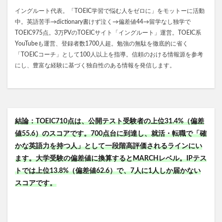
イングルート代表。「TOEIC学習で悩む人をゼロに」をモットーに活動
中。英語苦手→dictionary書けず泣く→偏差値44→留学なし独学で
TOEIC975点。3万PVのTOEICサイト「イングルート」運営。TOEIC系
YouTubeも運営、登録者数1700人超。勉強の無駄を徹底的に省く
「TOEICコーチ」として100人以上を指導。信頼のおける情報源を参考
にし、豊富な経験に基づく独自性のある情報を発信します。
結論：TOEIC710点は、公開テスト受験者の上位31.4%（偏差
値55.6）のスコアです。700点台に到達し、就活・転職で「確
かな英語力を持つ人」として一段階高評価されるラインにい
ます。大学受験の偏差値に換算するとMARCHレベル。IPテス
トでは上位13.8%（偏差値62.6）で、7人に1人しか届かない
スコアです。