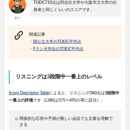
TOEIC710点は同志社大学や大阪市立大学の出
身者と同じくらいのスコアです。
テン
関連記事
・
国公立大学のTOEIC平均点
・
Fラン大学生のTOEIC平均点
リスニングは3段階中一番上のレベル
Score Descriptor Table
によると、リスニング380点は
3段階中
一番上の評価
です（L380は375〜495の帯に該当）。
間接的な応答や予測が難しい会話でも文脈を理解で
きる