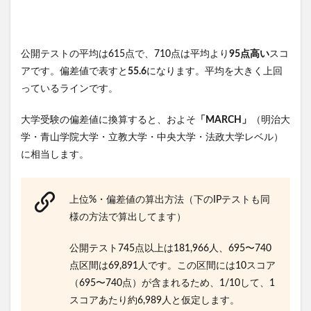
公開テストの平均は615点で、710点は平均より
95点高い
スコ
アです。偏差値で表すと
55.6
になります。平均を大きく上回
っているラインです。
大学受験の偏差値に換算すると、およそ
「MARCH」
（明治大
学・青山学院大学・立教大学・中央大学・法政大学レベル）
に相当します。
上位%・偏差値の算出方法（下のIPテストも同
様の方法で算出してます）
公開テスト745点以上は181,966人、695〜740
点区間は69,891人です。この区間には10スコア
（695〜740点）が含まれるため、1/10して、1
スコアあたり約6,989人と仮定します。