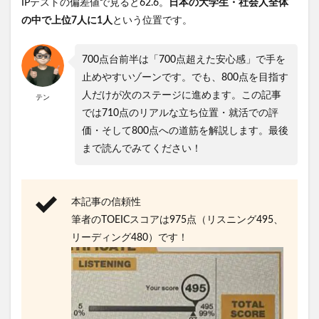
IPテストの偏差値で見ると62.6。
日本の大学生・社会人全体
の中で上位7人に1人
という位置です。
700点台前半は「700点超えた安心感」で手を
止めやすいゾーンです。でも、800点を目指す
人だけが次のステージに進めます。この記事
テン
では710点のリアルな立ち位置・就活での評
価・そして800点への道筋を解説します。最後
まで読んでみてください！
本記事の信頼性
筆者のTOEICスコアは975点（リスニング495、
リーディング480）です！