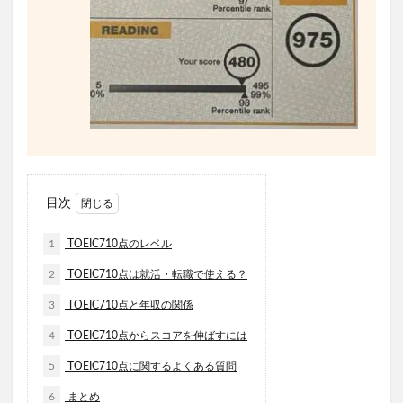
目次
1
TOEIC710点のレベル
2
TOEIC710点は就活・転職で使える？
3
TOEIC710点と年収の関係
4
TOEIC710点からスコアを伸ばすには
5
TOEIC710点に関するよくある質問
6
まとめ