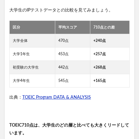
大学生のIPテストデータとの比較を見てみましょう。
区分
平均スコア
710点との差
大学全体
470点
+240点
大学1年生
453点
+257点
初受験の大学生
442点
+268点
大学4年生
545点
+165点
出典：
TOEIC Program DATA & ANALYSIS
TOEIC710点は、大学生のどの層と比べても大きくリードして
います。