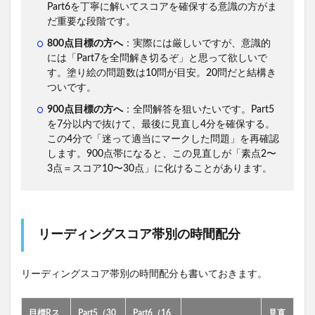
Part6を丁寧に解いてスコアを確保する意識の方がま
だ重要な段階です。
800点目標の方へ
：実際には厳しいですが、意識的
には「Part7を全問解き切るぞ」と思って欲しいで
す。塗り絵の問題数は10問が目安。20問だと結構き
ついです。
900点目標の方へ
：全問解答を狙いたいです。Part5
を7分以内で抜けて、最後に見直し4分を確保する。
この4分で「迷って適当にマークした問題」を再確認
します。900点帯になると、この見直しが「素点2〜
3点＝スコア10〜30点」に化けることがあります。
リーディングスコア帯別の時間配分
リーディングスコア帯別の時間配分も書いておきます。
目標Rス
Part5（30
Part6（16
見直