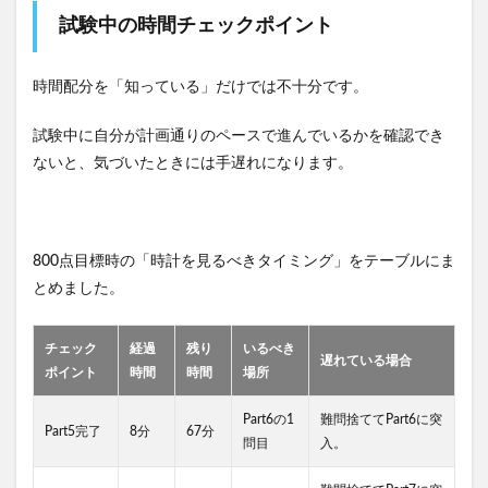
試験中の時間チェックポイント
時間配分を「知っている」だけでは不十分です。
試験中に自分が計画通りのペースで進んでいるかを確認でき
ないと、気づいたときには手遅れになります。
800点目標時の「時計を見るべきタイミング」をテーブルにま
とめました。
チェック
経過
残り
いるべき
遅れている場合
ポイント
時間
時間
場所
Part6の1
難問捨ててPart6に突
Part5完了
8分
67分
問目
入。