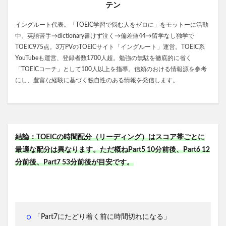
テン
イングルート代表。「TOEIC学習で悩む人をゼロに」をモットーに活動
中。英語苦手→dictionary書けず泣く→偏差値44→留学なし独学で
TOEIC975点。3万PVのTOEICサイト「イングルート」運営。TOEIC系
YouTubeも運営、登録者数1700人超。勉強の無駄を徹底的に省く
「TOEICコーチ」として100人以上を指導。信頼のおける情報源を参考
にし、豊富な経験に基づく独自性のある情報を発信します。
結論：TOEICの時間配分（リーディング）はスコア帯ごとに
最適な配分は異なります。ただ概ねPart5 10分前後、Part6 12
分前後、Part7 53分前後が目安です。
「Part7にたどり着く前に時間切れになる」