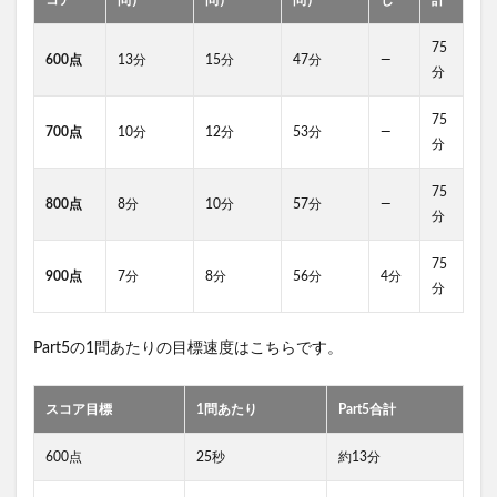
コア
問）
問）
問）
し
計
75
600点
13分
15分
47分
—
分
75
700点
10分
12分
53分
—
分
75
800点
8分
10分
57分
—
分
75
900点
7分
8分
56分
4分
分
Part5の1問あたりの目標速度はこちらです。
スコア目標
1問あたり
Part5合計
600点
25秒
約13分