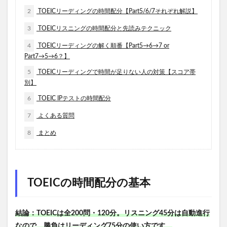
2
TOEICリーディングの時間配分【Part5/6/7それぞれ解説】
3
TOEICリスニングの時間配分と先読みテクニック
4
TOEICリーディングの解く順番【Part5→6→7 or
Part7→5→6？】
5
TOEICリーディングで時間が足りない人の対策【スコア帯
別】
6
TOEIC IPテストの時間配分
7
よくある質問
8
まとめ
TOEICの時間配分の基本
結論：TOEICは全200問・120分。リスニング45分は自動進行
なので、勝負はリーディング75分の使い方です。