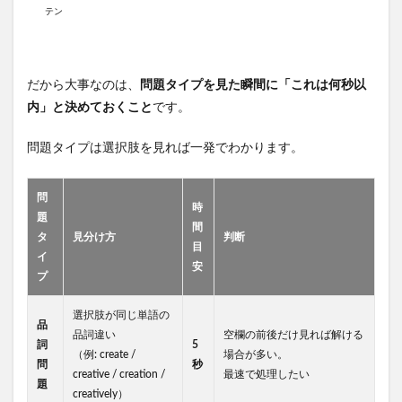
テン
だから大事なのは、
問題タイプを見た瞬間に「これは何秒以
内」と決めておくこと
です。
問題タイプは選択肢を見れば一発でわかります。
問
時
題
間
タ
見分け方
判断
目
イ
安
プ
選択肢が同じ単語の
品
品詞違い
空欄の前後だけ見れば解ける
詞
5
（例: create /
場合が多い。
問
秒
creative / creation /
最速で処理したい
題
creatively）