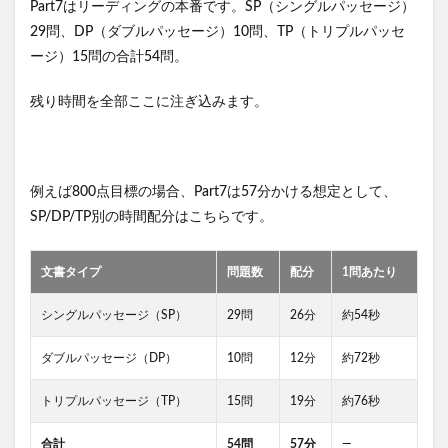
Part7はリーディングの本番です。SP（シングルパッセージ）
29問、DP（ダブルパッセージ）10問、TP（トリプルパッセ
ージ）15問の合計54問。
残り時間を全部ここに注ぎ込みます。
例えば800点目標の場合、Part7は57分かける想定として、
SP/DP/TP別の時間配分はこちらです。
文書タイプ
問題数
配分
1問あたり
シングルパッセージ（SP）
29問
26分
約54秒
ダブルパッセージ（DP）
10問
12分
約72秒
トリプルパッセージ（TP）
15問
19分
約76秒
合計
54問
57分
—