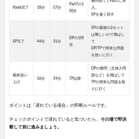
難問捨ててPart7に突
Part7の1
Part6完了
18分
57分
入。
問目
SPを速く回す
SPの最後の2セット
は難しいので飛ばし
DPの1問
SP完了
44分
31分
て
目
DP/TPで簡単な問題
を拾いに行く
DPの難問（文挿入問
最終追い
題など）を飛ばして
56分
19分
TP以降
上げ
TPの簡単な問題を取
りに行く
ポイントは「遅れている場合」の即断ルールです。
チェックポイントで遅れていると気づいたら、
その場で即決
断して前に進みましょう。