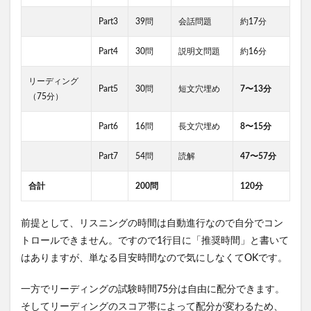
Part3
39問
会話問題
約17分
Part4
30問
説明文問題
約16分
リーディング
Part5
30問
短文穴埋め
7〜13分
（75分）
Part6
16問
長文穴埋め
8〜15分
Part7
54問
読解
47〜57分
合計
200問
120分
前提として、リスニングの時間は自動進行なので自分でコン
トロールできません。ですので1行目に「推奨時間」と書いて
はありますが、単なる目安時間なので気にしなくてOKです。
一方でリーディングの試験時間75分は自由に配分できます。
そしてリーディングのスコア帯によって配分が変わるため、