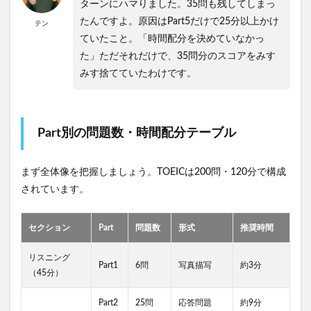
ターンにハマりました。35問も残してしまっ
たんですよ。原因はPart5だけで25分以上かけ
テン
ていたこと。「時間配分を決めていなかっ
た」ただそれだけで、35問分のスコアをみす
みす捨てていたわけです。
Part別の問題数・時間配分テーブル
まず全体像を把握しましょう。TOEICは200問・120分で構成
されています。
セクション
Part
問題数
形式
推奨時間
リスニング
Part1
6問
写真描写
約3分
（45分）
Part2
25問
応答問題
約9分