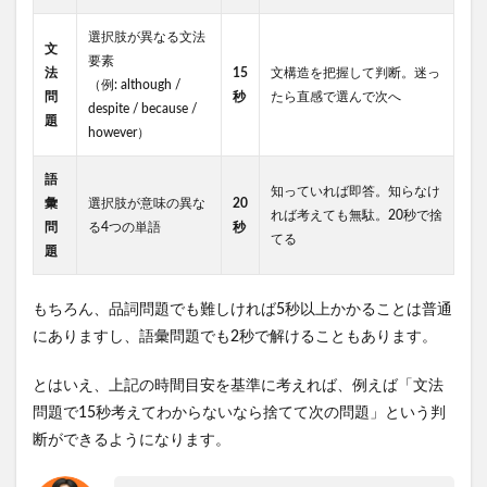
選択肢が異なる文法
文
要素
法
15
文構造を把握して判断。迷っ
（例: although /
問
秒
たら直感で選んで次へ
despite / because /
題
however）
語
知っていれば即答。知らなけ
彙
選択肢が意味の異な
20
れば考えても無駄。20秒で捨
問
る4つの単語
秒
てる
題
もちろん、品詞問題でも難しければ5秒以上かかることは普通
にありますし、語彙問題でも2秒で解けることもあります。
とはいえ、上記の時間目安を基準に考えれば、例えば「文法
問題で15秒考えてわからないなら捨てて次の問題」という判
断ができるようになります。