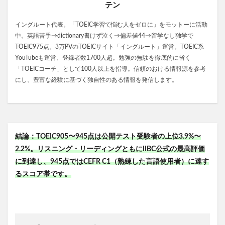
テン
イングルート代表。「TOEIC学習で悩む人をゼロに」をモットーに活動
中。英語苦手→dictionary書けず泣く→偏差値44→留学なし独学で
TOEIC975点。3万PVのTOEICサイト「イングルート」運営。TOEIC系
YouTubeも運営、登録者数1700人超。勉強の無駄を徹底的に省く
「TOEICコーチ」として100人以上を指導。信頼のおける情報源を参考
にし、豊富な経験に基づく独自性のある情報を発信します。
結論：TOEIC905〜945点は公開テスト受験者の上位3.9%〜
2.2%。リスニング・リーディングともにIIBC公式の最高評価
に到達し、945点ではCEFR C1（熟練した言語使用者）に達す
るスコア帯です。