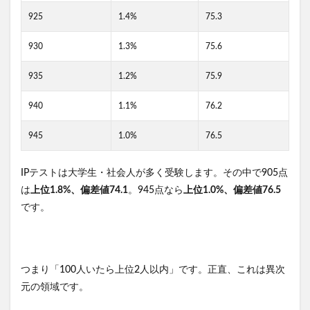
925
1.4%
75.3
930
1.3%
75.6
935
1.2%
75.9
940
1.1%
76.2
945
1.0%
76.5
IPテストは大学生・社会人が多く受験します。その中で905点
は
上位1.8%、偏差値74.1
。945点なら
上位1.0%、偏差値76.5
です。
つまり「100人いたら上位2人以内」です。正直、これは異次
元の領域です。