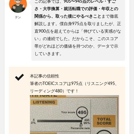
この記事では、
905〜945点のレベル・すご
さ・大学換算・就活転職での評価・年収との
関係から、取った後にやるべきこと
まで徹底
テン
解説します。僕自身975点を取りましたが、正
直900点を超えてからは「伸びている実感がな
い」の連続でした。だからこそ、このスコア
帯がどれほどの価値を持つのか、データで示
していきます。
本記事の信頼性
筆者のTOEICスコアは975点（リスニング495、
リーディング480）です！