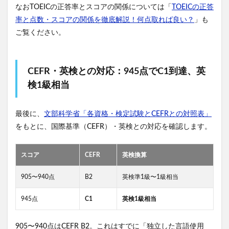
なおTOEICの正答率とスコアの関係については「
TOEICの正答
率と点数・スコアの関係を徹底解説！何点取れば良い？
」も
ご覧ください。
CEFR・英検との対応：945点でC1到達、英
検1級相当
最後に、
文部科学省「各資格・検定試験とCEFRとの対照表」
をもとに、国際基準（CEFR）・英検との対応を確認します。
スコア
CEFR
英検換算
905〜940点
B2
英検準1級〜1級相当
945点
C1
英検1級相当
905〜940点はCEFR B2。これはすでに「独立した言語使用