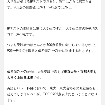
大学生が受けるIPテストで見ると、数字はさらに際立ちま
す。905点の偏差値は
74.1
、945点では
76.5
。
IPテストの受験者は主に大学生ですが、大学生全体のIP平均ス
コアは
470点
です。
つまり受験者のほとんどが500点前後に集中しているなかで、
905〜945点を取ると偏差値74〜76台に到達するわけです。
偏差値74〜76台は、大学受験で言えば
東京大学・京都大学を
大きく上回る水準
です。
英語という一科目において、東大・京大合格者の偏差値をも
超えてしまうレベルが、TOEIC905点以上だということになり
ます。