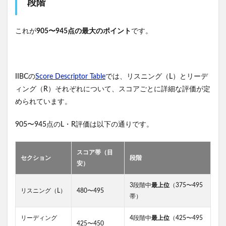
段階
これが
905〜945点の最大のポイント
です。
IIBCの
Score Descriptor Table
では、リスニング（L）とリーデ
ィング（R）それぞれについて、スコアごとに詳細な評価が定
められています。
905〜945点のL・R評価は以下の通りです。
スコア帯（目
セクション
段階
安）
3段階中
最上位
（375〜495
リスニング（L）
480〜495
帯）
リーディング
4段階中
最上位
（425〜495
425〜450