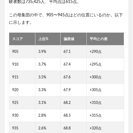
験者数は735,425人、平均点は615点。
この母集団の中で、905〜945点はどの位置にいるのか。以下
に示します。
スコア
上位%
偏差値
平均との差
905
3.9%
67.1
+290点
910
3.7%
67.4
+295点
915
3.5%
67.6
+300点
920
3.3%
67.9
+305点
925
3.1%
68.2
+310点
930
2.8%
68.5
+315点
935
2.6%
68.8
+320点