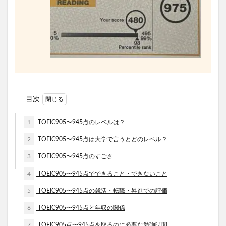
目次
1
TOEIC905〜945点のレベルは？
2
TOEIC905〜945点は大学で言うとどのレベル？
3
TOEIC905〜945点のすごさ
4
TOEIC905〜945点でできること・できないこと
5
TOEIC905〜945点の就活・転職・昇進での評価
6
TOEIC905〜945点と年収の関係
7
TOEIC905点〜945点を取るのに必要な勉強時間