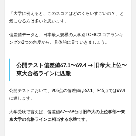
「大学に例えると、このスコアはどのくらいすごいの？」と
気になる方は多いと思います。
偏差値データと、日本最大規模の大学別TOEICスコアランキ
ングの2つの角度から、具体的に見ていきましょう。
公開テスト偏差値67.1〜69.4 → 旧帝大上位〜
東大合格ラインに匹敵
公開テストにおいて、905点の偏差値は
67.1
、945点では
69.4
に達します。
大学受験で言えば、偏差値67〜69台は
旧帝大の上位学部〜東
京大学の合格ラインに相当する水準
です。