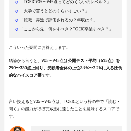
「TOEIC905〜945点ってどのくらいのレベル？」
「大学で言うとどのくらいすごい？」
「転職・昇進で評価されるの？年収は？」
「ここから先、何をすべき？TOEIC卒業すべき？」
こういった疑問にお答えします。
結論から言うと、905〜945点は
公開テスト平均（615点）を
290〜330点上回り、受験者全体の上位3.9%〜2.2%に入る圧倒
的なハイスコア帯
です。
言い換えると905〜945点は、TOEICという枠の中で「読む・
聞く」の能力がほぼ完成形に達したことを意味するスコアで
す。