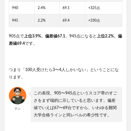
940
2.4%
69.1
+325点
945
2.2%
69.4
+330点
905点で
上位3.9%、偏差値67.1
。945点になると
上位2.2%、偏
差値69.4
です。
つまり「100人受けたら3〜4人しかいない」ということにな
ります。
この表現、905〜945点というスコア帯のすご
さをまず端的に示していると思います。偏差
値でいえば67〜69台ですから、いわゆる難関
テン
大学合格ラインと同レベルの希少性です。