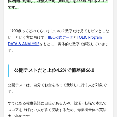
位段階に到達し、社会人平均（644点）を256点上回るスコア
です。
「900点ってどのくらいすごいの？数字だけ見てもピンとこな
い」という方に向けて、
IIBC公式データ
と
TOEIC Program
DATA & ANALYSIS
をもとに、具体的な数字で解説していきま
す。
公開テストだと上位4.2%で偏差値66.8
公開テストは、自分でお金を払って受験しに行く人が対象で
す。
すでにある程度英語に自信がある人や、就活・転職で本気で
スコアを上げたい人が多く受験するため、母集団全体の英語
力は高めです。