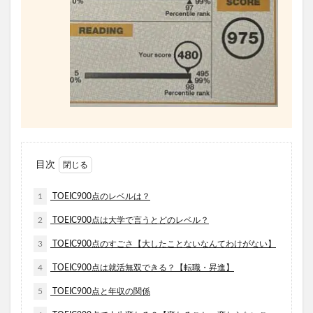
目次
1
TOEIC900点のレベルは？
2
TOEIC900点は大学で言うとどのレベル？
3
TOEIC900点のすごさ【大したことないなんてわけがない】
4
TOEIC900点は就活無双できる？【転職・昇進】
5
TOEIC900点と年収の関係