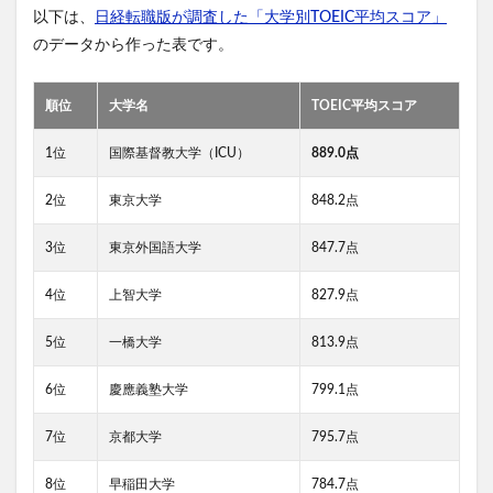
以下は、
日経転職版が調査した「大学別TOEIC平均スコア」
のデータから作った表です。
順位
大学名
TOEIC平均スコア
1位
国際基督教大学（ICU）
889.0点
2位
東京大学
848.2点
3位
東京外国語大学
847.7点
4位
上智大学
827.9点
5位
一橋大学
813.9点
6位
慶應義塾大学
799.1点
7位
京都大学
795.7点
8位
早稲田大学
784.7点