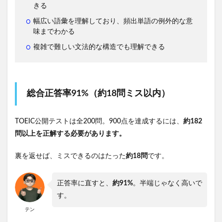
きる
幅広い語彙を理解しており、頻出単語の例外的な意
味までわかる
複雑で難しい文法的な構造でも理解できる
総合正答率91%（約18問ミス以内）
TOEIC公開テストは全200問。900点を達成するには、
約182
問以上を正解する必要があります。
裏を返せば、ミスできるのはたった
約18問
です。
正答率に直すと、
約91%
。半端じゃなく高いで
す。
テン