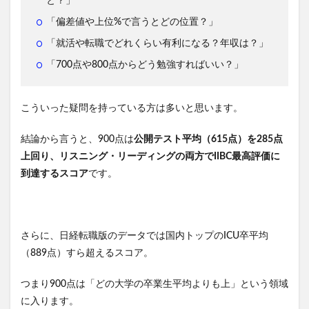
と？」
「偏差値や上位%で言うとどの位置？」
「就活や転職でどれくらい有利になる？年収は？」
「700点や800点からどう勉強すればいい？」
こういった疑問を持っている方は多いと思います。
結論から言うと、900点は
公開テスト平均（615点）を285点
上回り、リスニング・リーディングの両方でIIBC最高評価に
到達するスコア
です。
さらに、日経転職版のデータでは国内トップのICU卒平均
（889点）すら超えるスコア。
つまり900点は「どの大学の卒業生平均よりも上」という領域
に入ります。