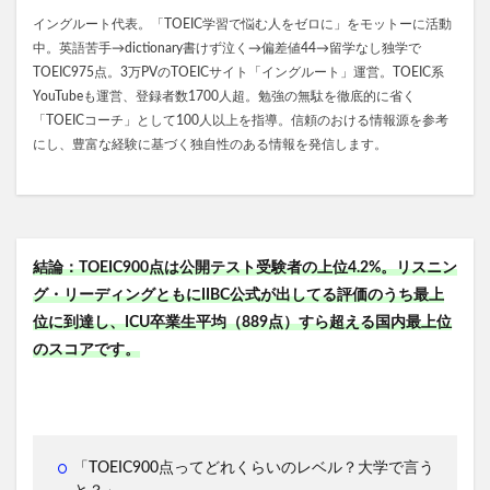
イングルート代表。「TOEIC学習で悩む人をゼロに」をモットーに活動
中。英語苦手→dictionary書けず泣く→偏差値44→留学なし独学で
TOEIC975点。3万PVのTOEICサイト「イングルート」運営。TOEIC系
YouTubeも運営、登録者数1700人超。勉強の無駄を徹底的に省く
「TOEICコーチ」として100人以上を指導。信頼のおける情報源を参考
にし、豊富な経験に基づく独自性のある情報を発信します。
結論：TOEIC900点は公開テスト受験者の上位4.2%。リスニン
グ・リーディングともにIIBC公式が出してる評価のうち最上
位に到達し、ICU卒業生平均（889点）すら超える国内最上位
のスコアです。
「TOEIC900点ってどれくらいのレベル？大学で言う