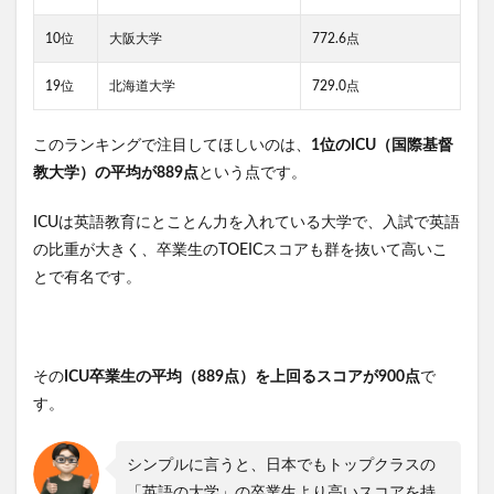
10位
大阪大学
772.6点
19位
北海道大学
729.0点
このランキングで注目してほしいのは、
1位のICU（国際基督
教大学）の平均が889点
という点です。
ICUは英語教育にとことん力を入れている大学で、入試で英語
の比重が大きく、卒業生のTOEICスコアも群を抜いて高いこ
とで有名です。
その
ICU卒業生の平均（889点）を上回るスコアが900点
で
す。
シンプルに言うと、日本でもトップクラスの
「英語の大学」の卒業生より高いスコアを持