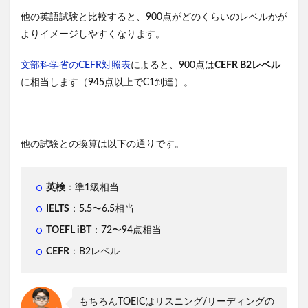
他の英語試験と比較すると、900点がどのくらいのレベルかが
よりイメージしやすくなります。
文部科学省のCEFR対照表
によると、900点は
CEFR B2レベル
に相当します（945点以上でC1到達）。
他の試験との換算は以下の通りです。
英検
：準1級相当
IELTS
：5.5〜6.5相当
TOEFL iBT
：72〜94点相当
CEFR
：B2レベル
もちろんTOEICはリスニング/リーディングの