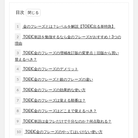
目次
1
金のフレーズとは？レベルを解説【TOEIC出る単特急】
2
TOEIC単語を勉強するなら金のフレーズがおすすめ！3つの
理由
3
TOEIC金のフレーズの増補改訂版の変更点｜旧版から買い
替えるべき？
4
TOEIC金のフレーズのデメリット
5
TOEIC金のフレーズと銀のフレーズの違い
6
TOEIC金のフレーズの効果的な使い方
7
TOEIC金のフレーズは覚える順番は？
8
TOEIC金のフレーズはどこまで覚えるべき？
9
TOEIC単語は金フレだけで十分なのか？何点取れる？
10
TOEIC金のフレーズのやってはいけない使い方