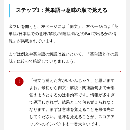
ステップ1：英単語→意味の順で覚える
金フレを開くと、左ページには「例文」、右ページには「英
単語/日本語での意味/解説/関連語句/どのPartで出るかの情
報」が掲載されています。
まずは例文や英単語の解説は置いといて、「英単語とその意
味」に絞って暗記していきましょう。
「例文も覚えた方がいいんじゃ？」と思います
よね。最初から例文・解説・関連語句まで全部
覚えようとするのは非効率です。情報が多すぎ
て処理しきれず、結果として何も覚えられなく
なります。まずは意味を覚えることを最優先に
してください。意味を覚えることが、スコアア
ップへのインパクトも一番大きいです。