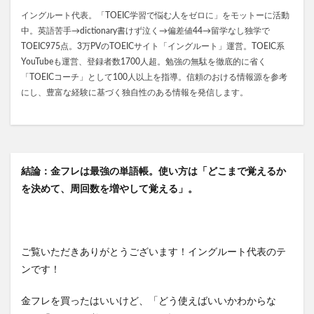
イングルート代表。「TOEIC学習で悩む人をゼロに」をモットーに活動
中。英語苦手→dictionary書けず泣く→偏差値44→留学なし独学で
TOEIC975点。3万PVのTOEICサイト「イングルート」運営。TOEIC系
YouTubeも運営、登録者数1700人超。勉強の無駄を徹底的に省く
「TOEICコーチ」として100人以上を指導。信頼のおける情報源を参考
にし、豊富な経験に基づく独自性のある情報を発信します。
結論：金フレは最強の単語帳。使い方は「どこまで覚えるか
を決めて、周回数を増やして覚える」。
ご覧いただきありがとうございます！イングルート代表のテ
ンです！
金フレを買ったはいいけど、「どう使えばいいかわからな