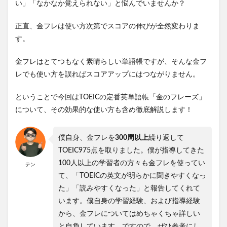
い」「なかなか覚えられない」と悩んでいませんか？
正直、金フレは使い方次第でスコアの伸びが全然変わりま
す。
金フレはとてつもなく素晴らしい単語帳ですが、そんな金フ
レでも使い方を誤ればスコアアップにはつながりません。
ということで今回はTOEICの定番英単語帳「金のフレーズ」
について、その効果的な使い方も含め徹底解説します！
僕自身、金フレを
300周以上
繰り返して
TOEIC975点を取りました。僕が指導してきた
100人以上の学習者の方々も金フレを使ってい
テン
て、「TOEICの英文が明らかに聞きやすくなっ
た」「読みやすくなった」と報告してくれて
います。僕自身の学習経験、および指導経験
から、金フレについてはめちゃくちゃ詳しい
と自負しています。ですので、ぜひ参考にし