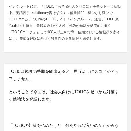
イングルート代表。「TOEIC学習で悩む人をゼロに」をモットーに活動
中。英語苦手→dictionary書けず泣く→偏差値44→留学なし独学で
TOEIC975点。3万PVのTOEICサイト「イングルート」運営。TOEIC系
YouTubeも運営、登録者数1700人超。勉強の無駄を徹底的に省く
「TOEICコーチ」として100人以上を指導。信頼のおける情報源を参考
にし、豊富な経験に基づく独自性のある情報を発信します。
TOEICは勉強の手順を間違えると、思うようにスコアがアッ
プしません。
ということで今回は、社会人向けにTOEICをゼロから対策す
る勉強法を解説します。
「TOEICの対策を始めたけど、何をやれば良いのかわからな