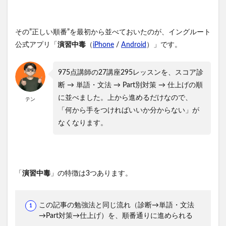
その”正しい順番”を最初から並べておいたのが、イングルート
公式アプリ「
演習中毒
（
iPhone
/
Android
）」です。
975点講師の27講座295レッスンを、スコア診
断 → 単語・文法 → Part別対策 → 仕上げの順
に並べました。上から進めるだけなので、
テン
「何から手をつければいいか分からない」が
なくなります。
「
演習中毒
」の特徴は3つあります。
この記事の勉強法と同じ流れ（診断→単語・文法
→Part対策→仕上げ）を、順番通りに進められる