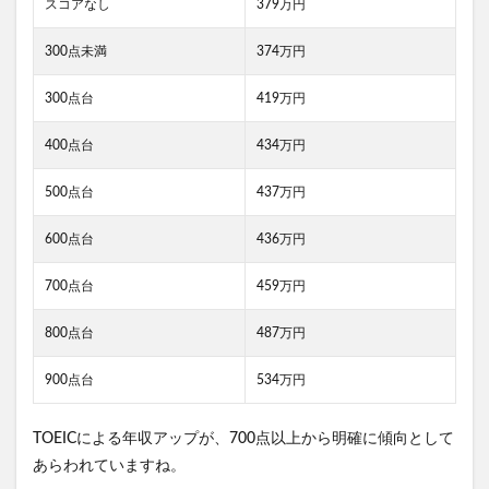
スコアなし
379万円
300点未満
374万円
300点台
419万円
400点台
434万円
500点台
437万円
600点台
436万円
700点台
459万円
800点台
487万円
900点台
534万円
TOEICによる年収アップが、700点以上から明確に傾向として
あらわれていますね。